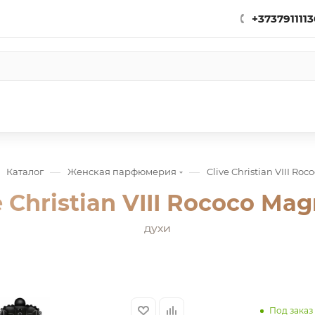
+3737911113
—
—
Каталог
Женская парфюмерия
Clive Christian VIII Ro
e Christian VIII Rococo Mag
духи
Под заказ