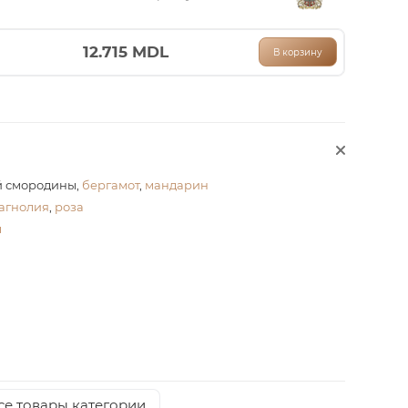
12.715
MDL
В корзину
й смородины,
бергамот
,
мандарин
агнолия
,
роза
л
се товары категории