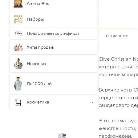
Aroma Box
Наборы
Подарочный сертификат
Описание
Хиты продаж
Clive Christian
Новинки
которые ценят с
восточным шар
До 1000 лей
Верхние ноты Cl
сердечные ноты 
Косметика
сандалового де
Этот аромат ид
женственности, 
парфюмерии.