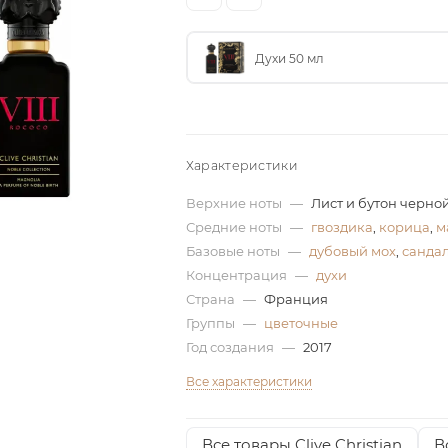
Духи 50 мл
Характеристики
Верхние ноты
—
Лист и бутон черно
Средние ноты
—
гвоздика
,
корица
,
м
Базовые ноты
—
дубовый мох
,
санда
Концентрация
—
духи
Страна
—
Франция
Группы
—
цветочные
Год создания
—
2017
Все характеристики
Все товары Clive Christian
В