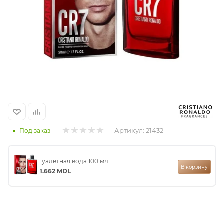
итная
 / Арабская
Артикул:
21432
Под заказ
ый сертификат
Туалетная вода 100 мл
В корзину
1.662
MDL
даж