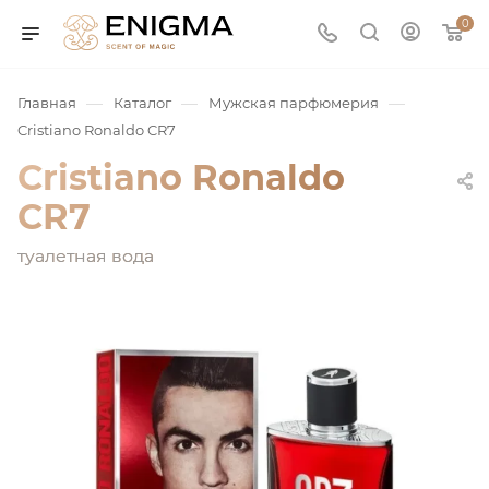
0
—
—
—
Главная
Каталог
Мужская парфюмерия
Cristiano Ronaldo CR7
Cristiano Ronaldo
CR7
туалетная вода
юмерия
Service
ая / Нишевая