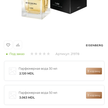
итная
 / Арабская
Артикул:
21978
Под заказ
Парфюмерная вода 30 мл
ый сертификат
В корзину
2.120
MDL
даж
Парфюмерная вода 50 мл
В корзину
3.063
MDL