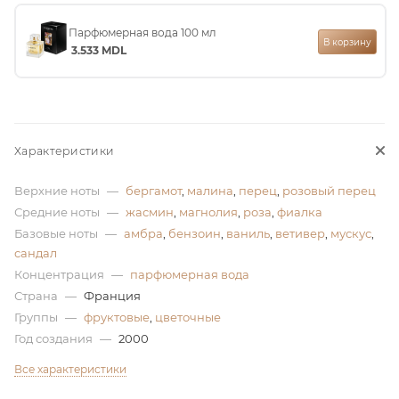
ей
Парфюмерная вода 100 мл
В корзину
3.533
MDL
Характеристики
Верхние ноты
—
бергамот
,
малина
,
перец
,
розовый перец
Средние ноты
—
жасмин
,
магнолия
,
роза
,
фиалка
Базовые ноты
—
амбра
,
бензоин
,
ваниль
,
ветивер
,
мускус
,
сандал
Концентрация
—
парфюмерная вода
Страна
—
Франция
Группы
—
фруктовые
,
цветочные
Год создания
—
2000
Все характеристики