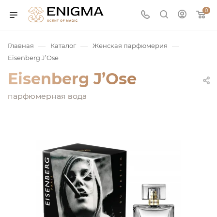
0
—
—
—
Главная
Каталог
Женская парфюмерия
Eisenberg J’Ose
Eisenberg J’Ose
парфюмерная вода
юмерия
Service
ая / Нишевая