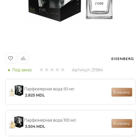
итная
 / Арабская
Артикул:
21984
Под заказ
Парфюмерная вода 50 мл
ый сертификат
В корзину
2.825
MDL
даж
Парфюмерная вода 100 мл
В корзину
3.504
MDL