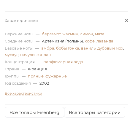
ей
Характеристики
а
Верхние ноты
—
бергамот
,
жасмин
,
лимон
,
мята
Средние ноты
—
Артемизия (полынь),
кофе
,
лаванда
Базовые ноты
—
амбра
,
бобы тонка
,
ваниль
,
дубовый мох
,
мускус
,
пачули
,
сандал
Концентрация
—
парфюмерная вода
Страна
—
Франция
Группы
—
пряные
,
фужерные
Год создания
—
2002
Все характеристики
Все товары Eisenberg
Все товары категории