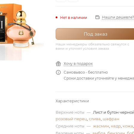
Нашли дешевле
Нет в наличии
Под заказ
Наши менеджеры обязательно свяжутся с
вами и уточнят условия заказа
Хочу в подарок
Самовывоз - бесплатно
Сроки доставки уточняйте у менедж
Характеристики
Верхние ноты
—
Лист и бутон черно
розовый перец
,
слива
,
шафран
Средние ноты
—
жасмин
,
кедр
,
кожа
Базовые ноты
—
амбра
,
бензоин
,
боб