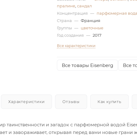
пралине
,
сандал
Концентрация
—
парфюмерная вод
Страна
—
Франция
Группы
—
цветочные
Год создания
—
2017
Все характеристики
Все товары Eisenberg
Все т
Характеристики
Отзывы
Как купить
ир таинственности и загадок с парфюмерной водой Eisenbe
ает и завораживает, открывая перед вами новые грани ж