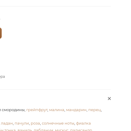
?
ера
й смородины,
грейпфрут
,
малина
,
мандарин
,
перец
,
,
ладан
,
пачули
,
роза
,
солнечные ноты
,
фиалка
ы тонка
,
ваниль
,
лабданум
,
мускус
,
палисандр
,