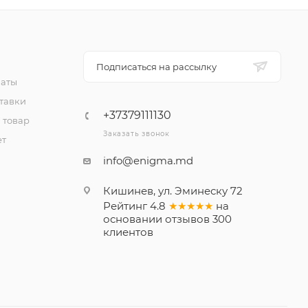
Подписаться на рассылку
латы
тавки
+37379111130
 товар
Заказать звонок
ет
info@enigma.md
Кишинев, ул. Эминеску 72
Рейтинг
4.8
★★★★★
на
основании
отзывов
300
клиентов