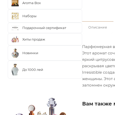
Aroma Box
Наборы
Описание
Подарочный сертификат
Хиты продаж
Парфюмерная вод
Этот аромат соч
Новинки
яркий цитрусов
раскрывая цвет
До 1000 лей
Irresistible со
женщины. Этот 
запомнен окру
Вам также 