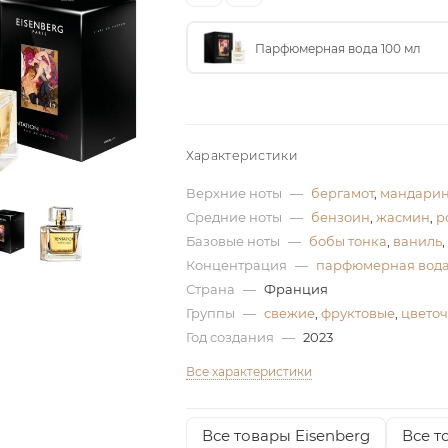
Парфюмерная вода 100 мл
Характеристики
Верхние ноты
—
бергамот
,
мандари
Средние ноты
—
бензоин
,
жасмин
,
р
Базовые ноты
—
бобы тонка
,
ваниль
,
Концентрация
—
парфюмерная вод
Страна
—
Франция
Группы
—
свежие
,
фруктовые
,
цвето
Год создания
—
2023
Все характеристики
Все товары Eisenberg
Все т