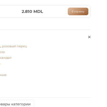
2.810
MDL
В корзину
н
,
розовый перец
оза
сандал
а
чные
овары категории