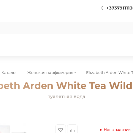
+3737911113
—
—
Каталог
Женская парфюмерия
Elizabeth Arden White 
abeth Arden White Tea Wild
туалетная вода
Нет в наличии