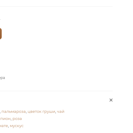
?
ера
,
пальмароза
,
цветок груши
,
чай
,
пион
,
роза
мате
,
мускус