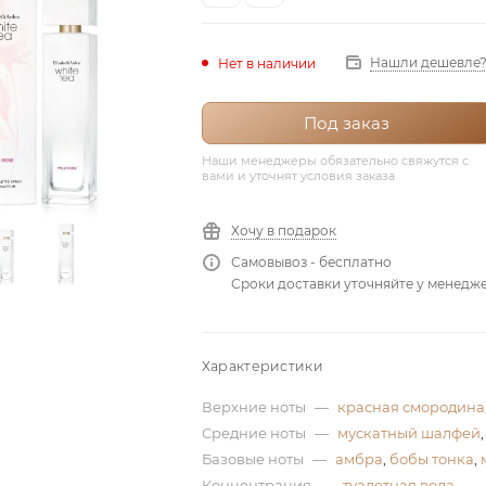
Нашли дешевле
Нет в наличии
Под заказ
Наши менеджеры обязательно свяжутся с
вами и уточнят условия заказа
Хочу в подарок
Самовывоз - бесплатно
Сроки доставки уточняйте у менедж
Характеристики
Верхние ноты
—
красная смородина
Средние ноты
—
мускатный шалфей
Базовые ноты
—
амбра
,
бобы тонка
,
Концентрация
—
туалетная вода