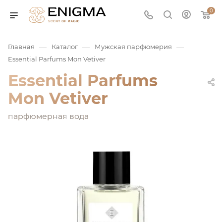
0
—
—
—
Главная
Каталог
Мужская парфюмерия
Essential Parfums Mon Vetiver
Essential Parfums
Mon Vetiver
парфюмерная вода
юмерия
Service
ая / Нишевая