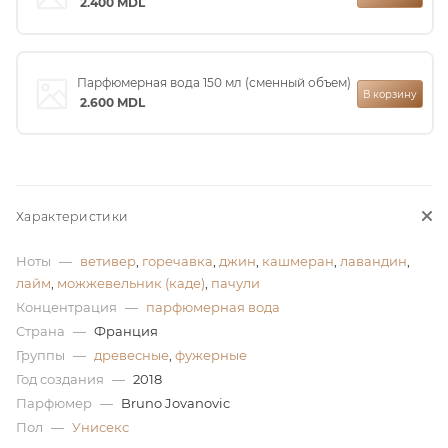
2.400
MDL
ей
Парфюмерная вода 150 мл (сменный объем)
В корзину
а
2.600
MDL
Характеристики
Ноты
—
ветивер
,
горечавка
,
джин
,
кашмеран
,
лавандин
,
лайм
,
можжевельник (каде)
,
пачули
Концентрация
—
парфюмерная вода
Страна
—
Франция
Группы
—
древесные
,
фужерные
Год создания
—
2018
Парфюмер
—
Bruno Jovanovic
Пол
—
Унисекс