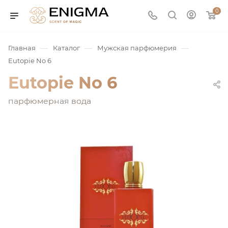
0
—
—
—
Главная
Каталог
Мужская парфюмерия
Eutopie No 6
Eutopie No 6
парфюмерная вода
юмерия
Service
ая / Нишевая