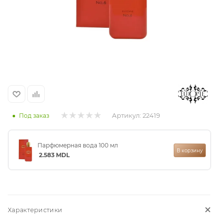
итная
 / Арабская
Артикул:
22419
Под заказ
ый сертификат
Парфюмерная вода 100 мл
В корзину
2.583
MDL
даж
Характеристики