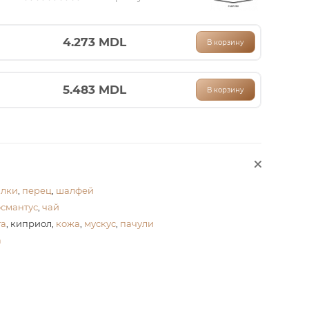
4.273
MDL
В корзину
5.483
MDL
В корзину
алки
,
перец
,
шалфей
османтус
,
чай
та
, киприол,
кожа
,
мускус
,
пачули
а