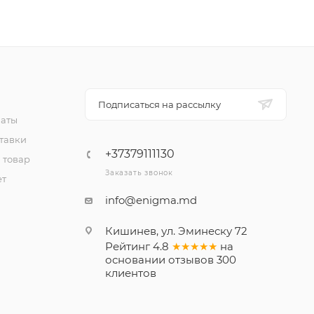
Подписаться на рассылку
латы
тавки
+37379111130
 товар
Заказать звонок
ет
info@enigma.md
Кишинев, ул. Эминеску 72
Рейтинг
4.8
★★★★★
на
основании
отзывов
300
клиентов