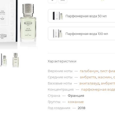
Парфюмерная вода 50 мл
Парфюмерная вода 100 мл
Характеристики
Верхние ноты
—
гальбанум
,
лист фи
Средние ноты
—
амбретта
,
жасмин
,
Базовые ноты
—
акигалавуд
,
амбрет
Концентрация
—
парфюмерная вод
Страна
—
Франция
Группы
—
кожаные
Год создания
—
2018