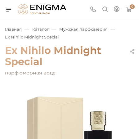
0
—
—
—
Главная
Каталог
Мужская парфюмерия
Ex Nihilo Midnight Special
Ex Nihilo Midnight
Special
парфюмерная вода
юмерия
Service
ая / Нишевая