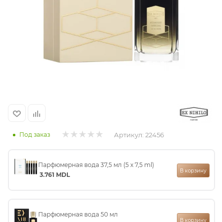
итная
 / Арабская
Артикул:
22456
Под заказ
ый сертификат
Парфюмерная вода 37,5 мл (5 х 7,5 ml)
В корзину
даж
3.761
MDL
Парфюмерная вода 50 мл
В корзину