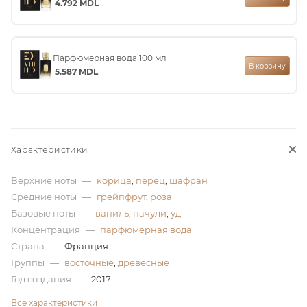
4.792
MDL
ей
Парфюмерная вода 100 мл
В корзину
5.587
MDL
Характеристики
Верхние ноты
—
корица
,
перец
,
шафран
Средние ноты
—
грейпфрут
,
роза
Базовые ноты
—
ваниль
,
пачули
,
уд
Концентрация
—
парфюмерная вода
Страна
—
Франция
Группы
—
восточные
,
древесные
Год создания
—
2017
Все характеристики