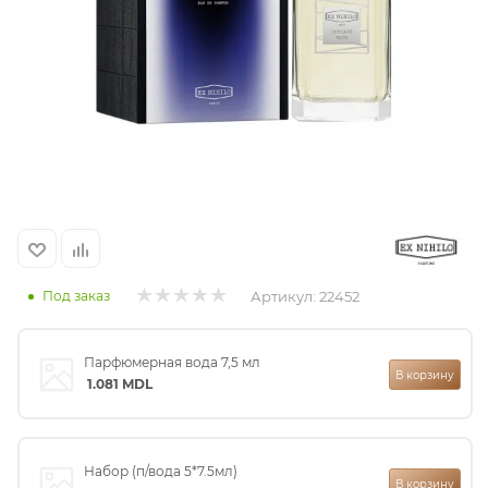
итная
 / Арабская
Артикул:
22452
Под заказ
ый сертификат
Парфюмерная вода 7,5 мл
В корзину
даж
1.081
MDL
Набор (п/вода 5*7.5мл)
В корзину