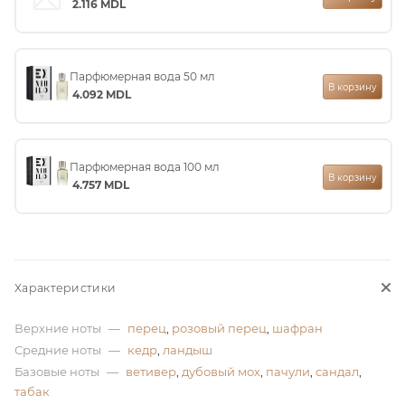
2.116
MDL
ей
Парфюмерная вода 50 мл
В корзину
4.092
MDL
Парфюмерная вода 100 мл
В корзину
4.757
MDL
Характеристики
Верхние ноты
—
перец
,
розовый перец
,
шафран
Средние ноты
—
кедр
,
ландыш
Базовые ноты
—
ветивер
,
дубовый мох
,
пачули
,
сандал
,
табак