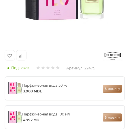
итная
 / Арабская
Артикул:
22475
Под заказ
ый сертификат
Парфюмерная вода 50 мл
В корзину
3.908
MDL
даж
Парфюмерная вода 100 мл
В корзину
4.792
MDL