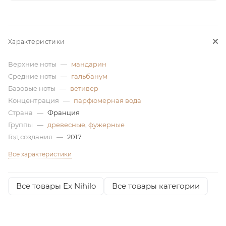
ей
Характеристики
а
Верхние ноты
—
мандарин
Средние ноты
—
гальбанум
Базовые ноты
—
ветивер
Концентрация
—
парфюмерная вода
Страна
—
Франция
Группы
—
древесные
,
фужерные
Год создания
—
2017
Все характеристики
Все товары Ex Nihilo
Все товары категории