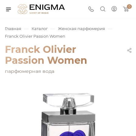
0
—
—
—
Главная
Каталог
Женская парфюмерия
Franck Olivier Passion Women
Franck Olivier
Passion Women
парфюмерная вода
юмерия
Service
ая / Нишевая