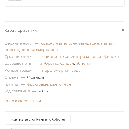
ей
Характеристики
Верхние ноты
—
красный апельсин
,
мандарин
,
папайя
,
персик
,
черная смородина
Средние ноты
—
гелиотроп
,
жасмин
,
роза
,
тиаре
,
фиалка
Базовые ноты
—
амбретта
,
сандал
,
яблоня
Концентрация
—
парфюмерная вода
Страна
—
Франция
Группы
—
фруктовые
,
цветочные
Год создания
—
2005
Все характеристики
Все товары Franck Olivier