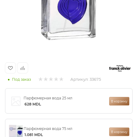
итная
 / Арабская
Артикул:
33675
Под заказ
ый сертификат
Парфюмерная вода 25 мл
В корзину
628
MDL
даж
Парфюмерная вода 75 мл
В корзину
1.081
MDL