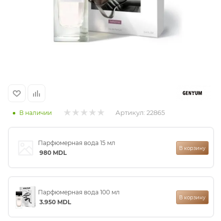
итная
 / Арабская
Артикул:
22865
В наличии
Парфюмерная вода 15 мл
ый сертификат
В корзину
980
MDL
даж
Парфюмерная вода 100 мл
В корзину
3.950
MDL