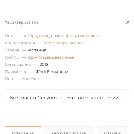
ей
Характеристики
Ноты
—
амбра
,
ирис
,
роза
,
черная смородина
Концентрация
—
парфюмерная вода
Страна
—
Испания
Группы
—
фруктовые
,
цветочные
Год создания
—
2018
Парфюмер
—
Jórdi Fernandez
Пол
—
Унисекс
Все товары Genyum
Все товары категории
Описание
Характеристики
Отзывы