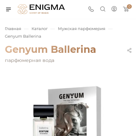
0
—
—
—
Главная
Каталог
Мужская парфюмерия
Genyum Ballerina
Genyum Ballerina
парфюмерная вода
юмерия
Service
ая / Нишевая