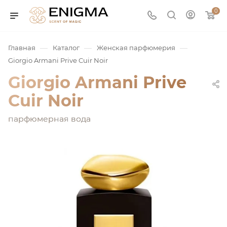
0
—
—
—
Главная
Каталог
Женская парфюмерия
Giorgio Armani Prive Cuir Noir
Giorgio Armani Prive
Cuir Noir
парфюмерная вода
юмерия
Service
ая / Нишевая