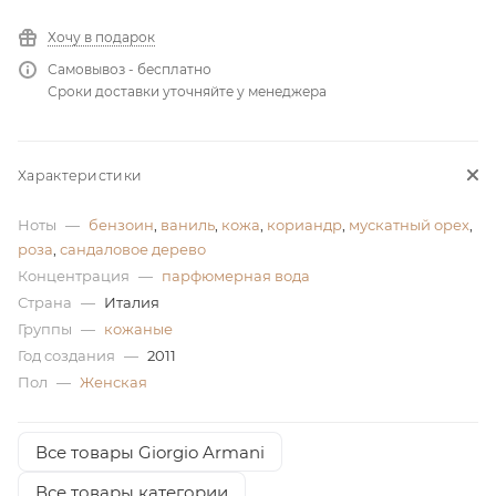
ей
Хочу в подарок
Самовывоз - бесплатно
Сроки доставки уточняйте у менеджера
а
Характеристики
Ноты
—
бензоин
,
ваниль
,
кожа
,
кориандр
,
мускатный орех
,
роза
,
сандаловое дерево
Концентрация
—
парфюмерная вода
Страна
—
Италия
Группы
—
кожаные
Год создания
—
2011
Пол
—
Женская
Все товары Giorgio Armani
Все товары категории