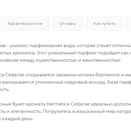
Характеристики
Отзывы
Как купить
rise - унисекс парфюмерная вода, которая станет отлич
истых ароматов. Этот уникальный парфюм подойдет как 
новесие между мужественностью и женственностью.
ca Cedarise открывается свежими нотами бергамота и м
е раскрывается утонченный кедровый аккорд. База парф
сть.
сный букет аромата Hermetica Cedarise идеально дополн
ь и элегантность. Погрузитесь в изысканный мир натура
 каждый день.