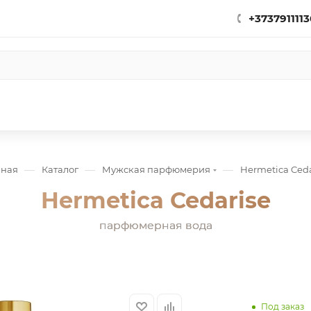
+3737911113
—
—
—
вная
Каталог
Мужская парфюмерия
Hermetica Ceda
Hermetica Cedarise
парфюмерная вода
Под заказ