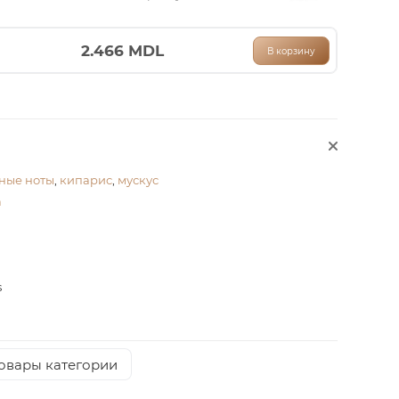
2.466
MDL
В корзину
ные ноты
,
кипарис
,
мускус
а
s
товары категории