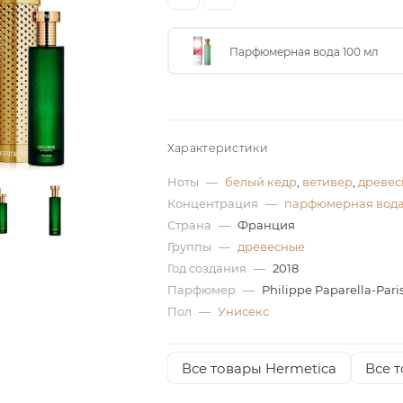
Парфюмерная вода 100 мл
Характеристики
Ноты
—
белый кедр
,
ветивер
,
древес
Концентрация
—
парфюмерная вод
Страна
—
Франция
Группы
—
древесные
Год создания
—
2018
Парфюмер
—
Philippe Paparella-Pari
Пол
—
Унисекс
Все товары Hermetica
Все 