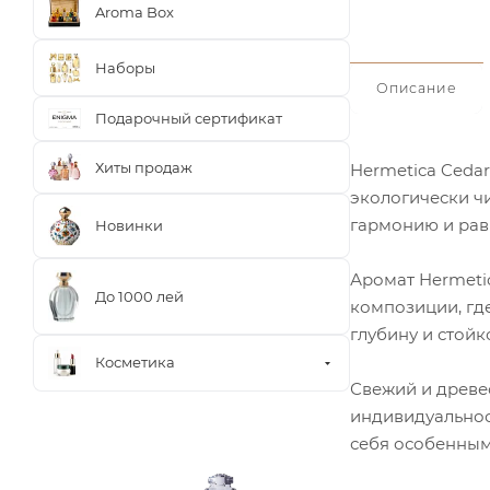
Aroma Box
Наборы
Описание
Подарочный сертификат
Хиты продаж
Hermetica Ceda
экологически ч
гармонию и рав
Новинки
Аромат Hermeti
До 1000 лей
композиции, гд
глубину и стойко
Косметика
Свежий и древе
индивидуальност
себя особенным