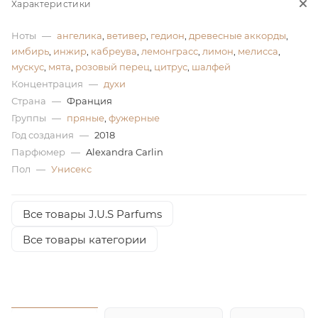
Характеристики
ей
Ноты
—
ангелика
,
ветивер
,
гедион
,
древесные аккорды
,
имбирь
,
инжир
,
кабреува
,
лемонграсс
,
лимон
,
мелисса
,
мускус
,
мята
,
розовый перец
,
цитрус
,
шалфей
Концентрация
—
духи
Страна
—
Франция
Группы
—
пряные
,
фужерные
Год создания
—
2018
Парфюмер
—
Alexandra Carlin
Пол
—
Унисекс
Все товары J.U.S Parfums
Все товары категории