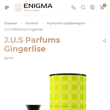
0
—
—
—
Главная
Каталог
Мужская парфюмерия
J.U.S Parfums Gingerlise
J.U.S Parfums
Gingerlise
духи
юмерия
Service
ая / Нишевая