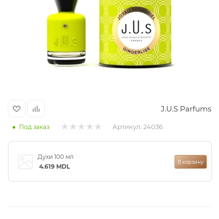
итная
 / Арабская
J.U.S Parfums
Артикул:
24036
Под заказ
ый сертификат
Духи 100 мл
В корзину
4.619
MDL
даж