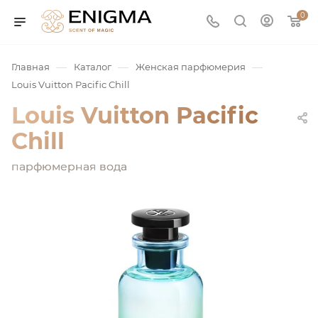
0
—
—
—
Главная
Каталог
Женская парфюмерия
Louis Vuitton Pacific Chill
Louis Vuitton Pacific
Chill
парфюмерная вода
юмерия
Service
ая / Нишевая