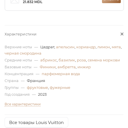
21.832
MDL
ей
а
Характеристики
Верхние ноты
—
Цедрат,
апельсин
,
кориандр
,
лимон
,
мята
,
черная смородина
Средние ноты
—
абрикос
,
базилик
,
роза
,
семена моркови
Базовые ноты
—
Финики
,
амбретта
,
инжир
Концентрация
—
парфюмерная вода
Страна
—
Франция
Группы
—
фруктовые
,
фужерные
Год создания
—
2023
Все характеристики
Все товары Louis Vuitton