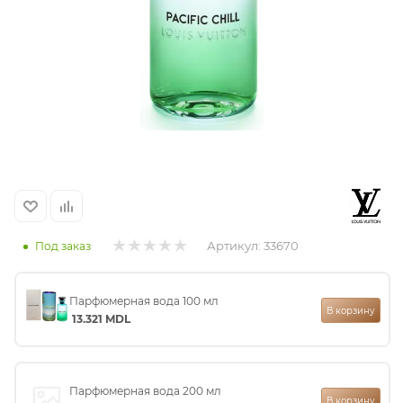
итная
 / Арабская
Артикул:
33670
Под заказ
ый сертификат
Парфюмерная вода 100 мл
В корзину
даж
13.321
MDL
Парфюмерная вода 200 мл
В корзину