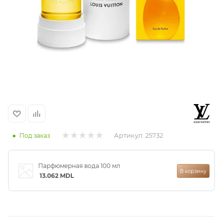
итная
 / Арабская
Артикул:
25732
Под заказ
ый сертификат
Парфюмерная вода 100 мл
В корзину
даж
13.062
MDL