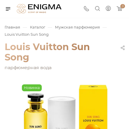
0
—
—
—
Главная
Каталог
Мужская парфюмерия
Louis Vuitton Sun Song
Louis Vuitton Sun
Song
парфюмерная вода
юмерия
Новинка
Service
ая / Нишевая