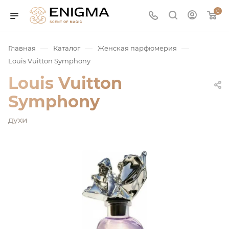
0
—
—
—
Главная
Каталог
Женская парфюмерия
Louis Vuitton Symphony
Louis Vuitton
Symphony
духи
юмерия
Service
ая / Нишевая