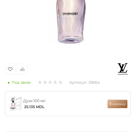
итная
 / Арабская
Артикул:
33664
Под заказ
ый сертификат
Духи 100 мл
В корзину
даж
25.135
MDL