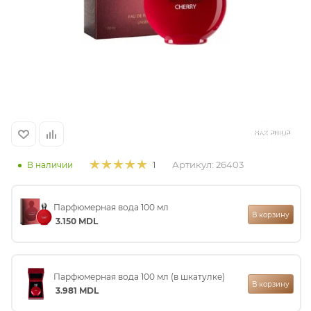
итная
 / Арабская
Артикул:
26403
В наличии
1
ый сертификат
Парфюмерная вода 100 мл
В корзину
3.150
MDL
даж
Парфюмерная вода 100 мл (в шкатулке)
В корзину
3.981
MDL