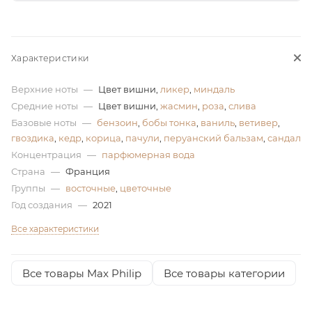
ей
Характеристики
Верхние ноты
—
Цвет вишни,
ликер
,
миндаль
Средние ноты
—
Цвет вишни,
жасмин
,
роза
,
слива
Базовые ноты
—
бензоин
,
бобы тонка
,
ваниль
,
ветивер
,
гвоздика
,
кедр
,
корица
,
пачули
,
перуанский бальзам
,
сандал
Концентрация
—
парфюмерная вода
Страна
—
Франция
Группы
—
восточные
,
цветочные
Год создания
—
2021
Все характеристики
Все товары Max Philip
Все товары категории