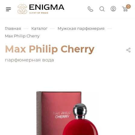
0
—
—
—
Главная
Каталог
Мужская парфюмерия
Max Philip Cherry
Max Philip Cherry
парфюмерная вода
юмерия
Service
ая / Нишевая