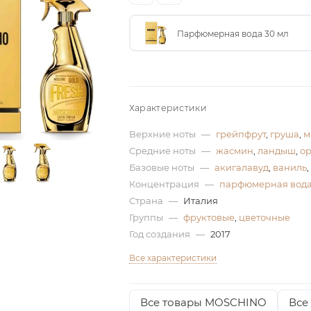
Парфюмерная вода 30 мл
Характеристики
Верхние ноты
—
грейпфрут
,
груша
,
м
Средние ноты
—
жасмин
,
ландыш
,
о
Базовые ноты
—
акигалавуд
,
ваниль
,
Концентрация
—
парфюмерная вод
Страна
—
Италия
Группы
—
фруктовые
,
цветочные
Год создания
—
2017
Все характеристики
Все товары MOSCHINO
Все