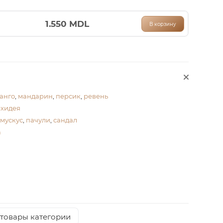
1.550
MDL
В корзину
анго
,
мандарин
,
персик
,
ревень
рхидея
мускус
,
пачули
,
сандал
а
 товары категории