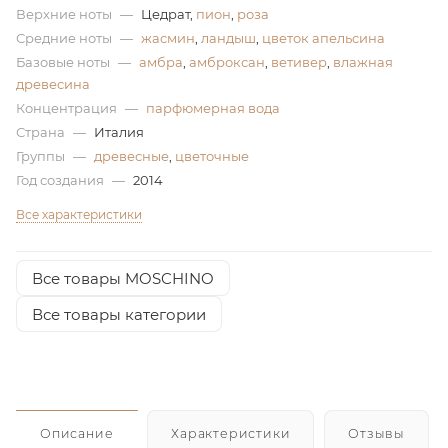
Верхние ноты
—
Цедрат,
пион
,
роза
ей
Средние ноты
—
жасмин
,
ландыш
,
цветок апельсина
Базовые ноты
—
амбра
,
амброксан
,
ветивер
,
влажная
древесина
а
Концентрация
—
парфюмерная вода
Страна
—
Италия
Группы
—
древесные
,
цветочные
Год создания
—
2014
Все характеристики
Все товары MOSCHINO
Все товары категории
Описание
Характеристики
Отзывы