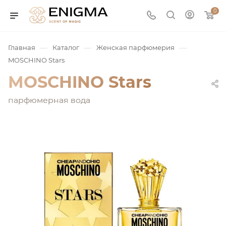
0
—
—
—
Главная
Каталог
Женская парфюмерия
MOSCHINO Stars
MOSCHINO Stars
парфюмерная вода
юмерия
Service
ая / Нишевая