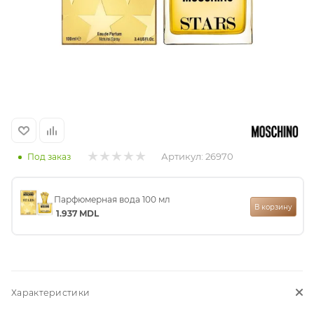
итная
 / Арабская
Артикул:
26970
Под заказ
Парфюмерная вода 100 мл
ый сертификат
В корзину
1.937
MDL
даж
Характеристики