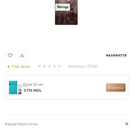
итная
 / Арабская
Артикул:
27150
Под заказ
Духи 30 мл
ый сертификат
В корзину
3.174
MDL
даж
Характеристики