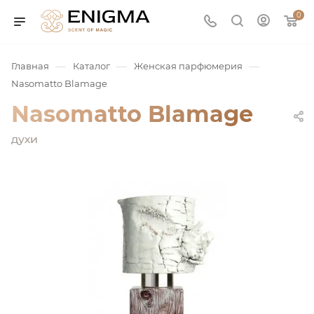
0
—
—
—
Главная
Каталог
Женская парфюмерия
Nasomatto Blamage
Nasomatto Blamage
духи
юмерия
Service
ая / Нишевая