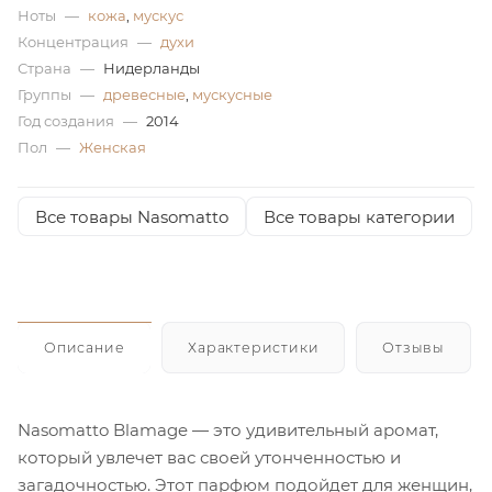
Ноты
—
кожа
,
мускус
ей
Концентрация
—
духи
Страна
—
Нидерланды
Группы
—
древесные
,
мускусные
а
Год создания
—
2014
Пол
—
Женская
Все товары Nasomatto
Все товары категории
Описание
Характеристики
Отзывы
Nasomatto Blamage — это удивительный аромат,
который увлечет вас своей утонченностью и
загадочностью. Этот парфюм подойдет для женщин,