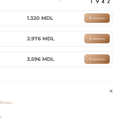
1.320
MDL
В корзину
2.976
MDL
В корзину
3.596
MDL
В корзину
яблоко
с
а