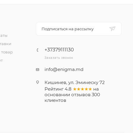
Подписаться на рассылку
латы
тавки
+37379111130
 товар
Заказать звонок
ет
info@enigma.md
Кишинев, ул. Эминеску 72
Рейтинг
4.8
★★★★★
на
основании
отзывов
300
клиентов