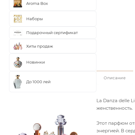
Aroma Box
Наборы
Подарочный сертификат
Хиты продаж
Новинки
Описание
До 1000 лей
La Danza delle L
женственность.
Этот парфюм от
энергией. В се