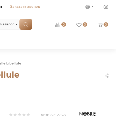
0
Заказать звонок
Каталог
0
0
0
lle Libellule
llule
Артикул:
27327