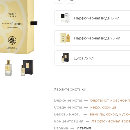
Парфюмерная вода 15 мл
Парфюмерная вода 75 мл
Духи 75 мл
Характеристики
Верхние ноты
—
бергамот
,
красное 
Средние ноты
—
кедр
,
корица
Базовые ноты
—
ваниль
,
кокос
,
муску
Концентрация
—
парфюмерная вод
Страна
—
Италия