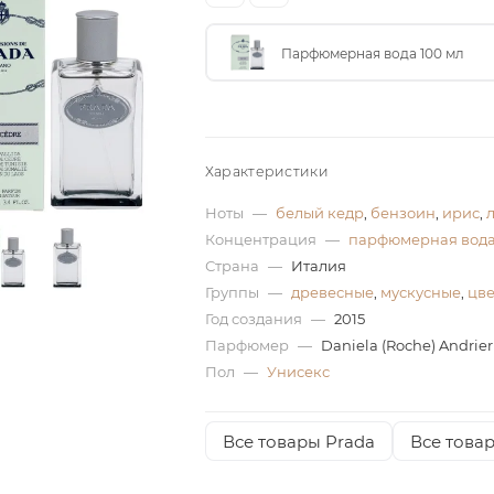
Парфюмерная вода 100 мл
Характеристики
Ноты
—
белый кедр
,
бензоин
,
ирис
,
Концентрация
—
парфюмерная вод
Страна
—
Италия
Группы
—
древесные
,
мускусные
,
цв
Год создания
—
2015
Парфюмер
—
Daniela (Roche) Andrier
Пол
—
Унисекс
Все товары Prada
Все това