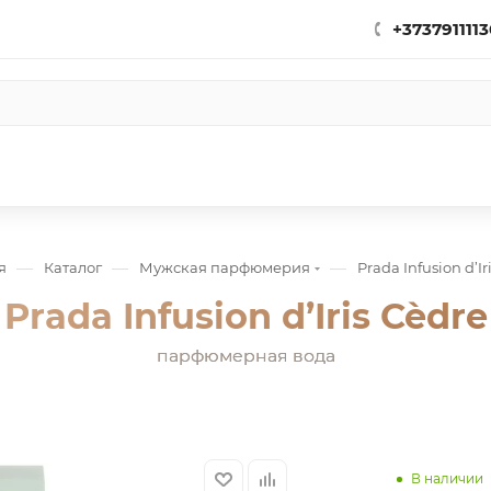
+3737911113
—
—
—
я
Каталог
Мужская парфюмерия
Prada Infusion d’Ir
Prada Infusion d’Iris Cèdre
парфюмерная вода
В наличии