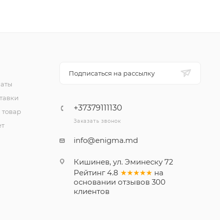
Подписаться на рассылку
латы
тавки
+37379111130
 товар
Заказать звонок
ет
info@enigma.md
Кишинев, ул. Эминеску 72
Рейтинг
4.8
★★★★★
на
основании
отзывов
300
клиентов