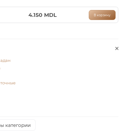
4.150
MDL
В корзину
ладан
а
еточные
ры категории