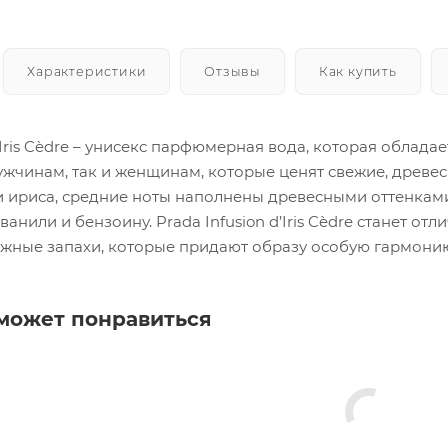
Характеристики
Отзывы
Как купить
d’Iris Cèdre – унисекс парфюмерная вода, которая обла
ужчинам, так и женщинам, которые ценят свежие, древе
 ириса, средние ноты наполнены древесными оттенками 
ванили и бензоину. Prada Infusion d’Iris Cèdre станет о
ежные запахи, которые придают образу особую гармонию
может понравиться