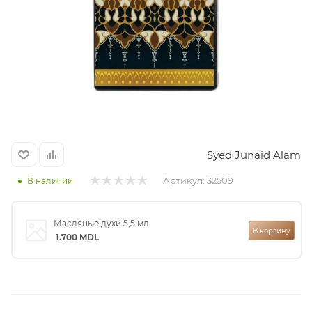
итная
 / Арабская
Syed Junaid Alam
Артикул:
32509
В наличии
ый сертификат
Масляные духи 5,5 мл
В корзину
1.700
MDL
даж