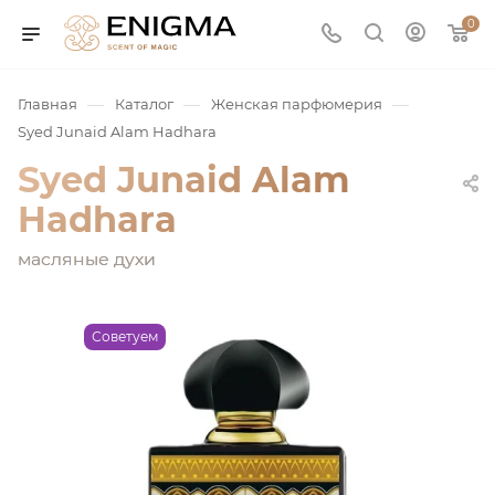
0
—
—
—
Главная
Каталог
Женская парфюмерия
Syed Junaid Alam Hadhara
Syed Junaid Alam
Hadhara
масляные духи
юмерия
Советуем
Service
ая / Нишевая