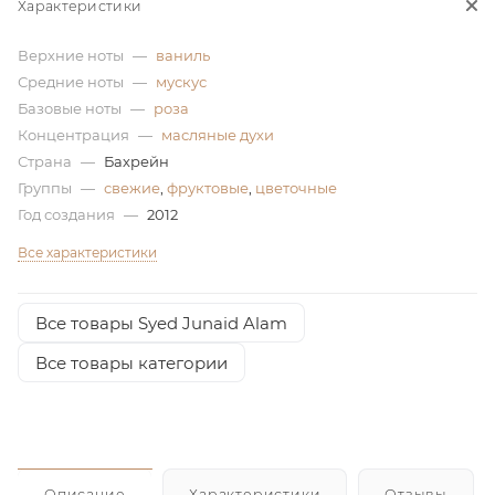
Характеристики
ей
Верхние ноты
—
ваниль
Средние ноты
—
мускус
а
Базовые ноты
—
роза
Концентрация
—
масляные духи
Страна
—
Бахрейн
Группы
—
свежие
,
фруктовые
,
цветочные
Год создания
—
2012
Все характеристики
Все товары Syed Junaid Alam
Все товары категории
Описание
Характеристики
Отзывы