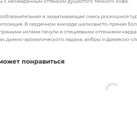
ы с неожиданным оттенком душистого темного кофе.
о соблазнительная и захватывающая смесь роскошной ту
мпозиция. В сердечном аккорде шелковисто-пряная болг
 пряными нотами пачули и специевыми оттенками карда
ули, дымно-ароматического ладана, амбры и древесно-сл
может понравиться