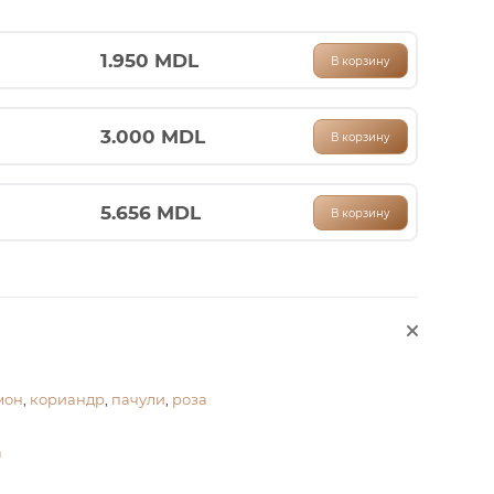
1.950
MDL
В корзину
3.000
MDL
В корзину
5.656
MDL
В корзину
мон
,
кориандр
,
пачули
,
роза
а