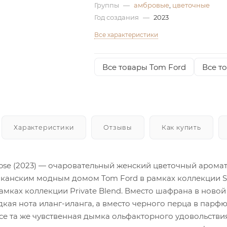
Группы
—
амбровые
,
цветочные
Год создания
—
2023
Все характеристики
Все товары Tom Ford
Все т
Характеристики
Отзывы
Как купить
Rose (2023) — очаровательный женский цветочный арома
иканским модным домом Tom Ford в рамках коллекции Si
рамках коллекции Private Blend. Вместо шафрана в ново
дкая нота иланг-иланга, а вместо черного перца в парф
все та же чувственная дымка ольфакторного удовольств