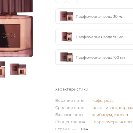
Парфюмерная вода 30 мл
Парфюмерная вода 50 мл
Парфюмерная вода 100 мл
Характеристики
Верхние ноты
—
кофе
,
роза
Средние ноты
—
иланг-иланг
,
карда
Базовые ноты
—
олибанум
,
сандал
Концентрация
—
парфюмерная вод
Страна
—
США