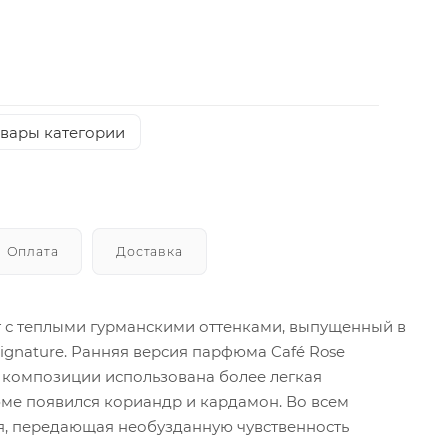
овары категории
Оплата
Доставка
т с теплыми гурманскими оттенками, выпущенный в
gnature. Ранняя версия парфюма Café Rose
й композиции использована более легкая
юме появился кориандр и кардамон. Во всем
ия, передающая необузданную чувственность