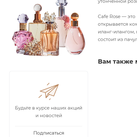
утонченной роз
Cafe Rose — эт
открывается ко
иланг-илангом,
состоит из пач
Вам также 
Будьте в курсе наших акций
и новостей
Подписаться