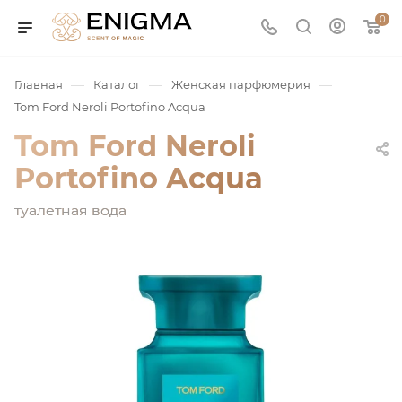
0
—
—
—
Главная
Каталог
Женская парфюмерия
Tom Ford Neroli Portofino Acqua
Tom Ford Neroli
Portofino Acqua
туалетная вода
юмерия
Service
ая / Нишевая