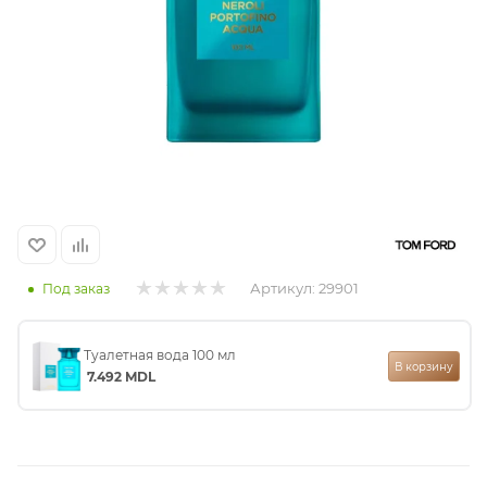
итная
 / Арабская
Артикул:
29901
Под заказ
ый сертификат
Туалетная вода 100 мл
В корзину
7.492
MDL
даж