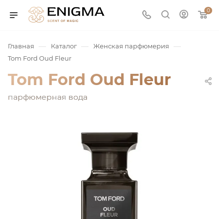
0
—
—
—
Главная
Каталог
Женская парфюмерия
Tom Ford Oud Fleur
Tom Ford Oud Fleur
парфюмерная вода
юмерия
Service
ая / Нишевая