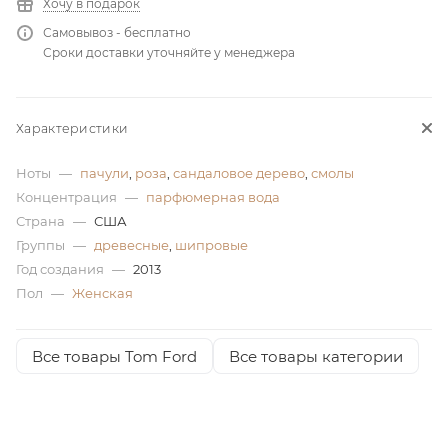
Хочу в подарок
ей
Самовывоз - бесплатно
Сроки доставки уточняйте у менеджера
Характеристики
Ноты
—
пачули
,
роза
,
сандаловое дерево
,
смолы
Концентрация
—
парфюмерная вода
Страна
—
США
Группы
—
древесные
,
шипровые
Год создания
—
2013
Пол
—
Женская
Все товары Tom Ford
Все товары категории