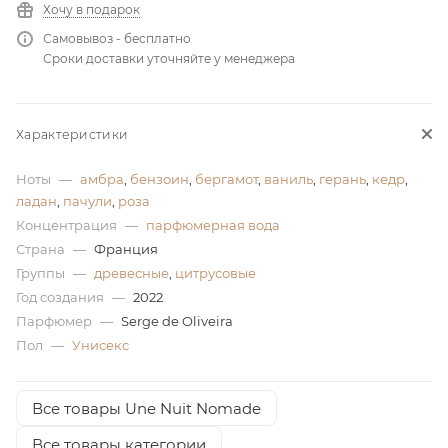
Хочу в подарок
ей
Самовывоз - бесплатно
Сроки доставки уточняйте у менеджера
Характеристики
Ноты
—
амбра
,
бензоин
,
бергамот
,
ваниль
,
герань
,
кедр
,
ладан
,
пачули
,
роза
Концентрация
—
парфюмерная вода
Страна
—
Франция
Группы
—
древесные
,
цитрусовые
Год создания
—
2022
Парфюмер
—
Serge de Oliveira
Пол
—
Унисекс
Все товары Une Nuit Nomade
Все товары категории