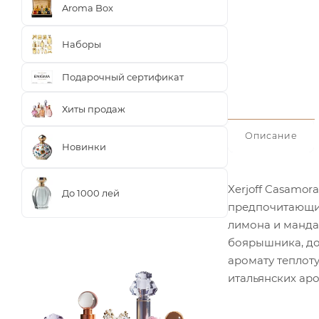
Aroma Box
Наборы
Подарочный сертификат
Хиты продаж
Описание
Новинки
Xerjoff Casamor
До 1000 лей
предпочитающим
лимона и манда
боярышника, доб
аромату теплоту 
итальянских аро