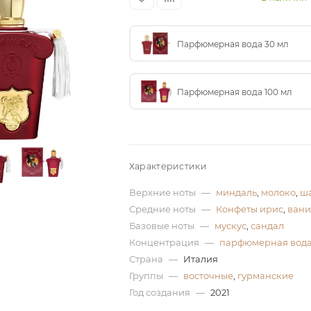
Парфюмерная вода 30 мл
Парфюмерная вода 100 мл
Характеристики
Верхние ноты
—
миндаль
,
молоко
,
ш
Средние ноты
—
Конфеты ирис
,
вани
Базовые ноты
—
мускус
,
сандал
Концентрация
—
парфюмерная вод
Страна
—
Италия
Группы
—
восточные
,
гурманские
Год создания
—
2021