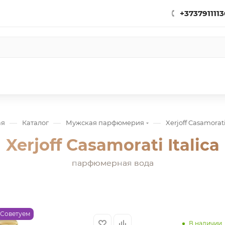
+3737911113
—
—
—
ая
Каталог
Мужская парфюмерия
Xerjoff Casamorati
Xerjoff Casamorati Italica
парфюмерная вода
Советуем
В наличии