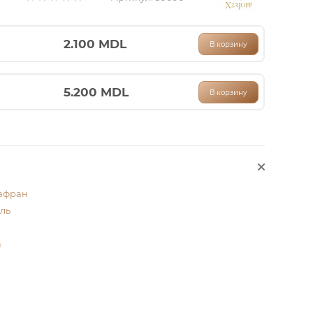
2.100
MDL
В корзину
5.200
MDL
В корзину
афран
ль
а