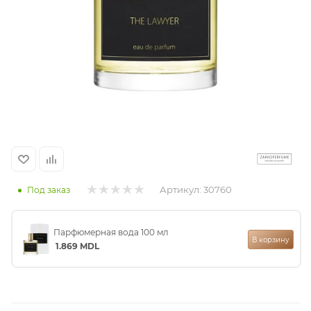
итная
 / Арабская
Артикул:
30760
Под заказ
ый сертификат
Парфюмерная вода 100 мл
В корзину
даж
1.869
MDL