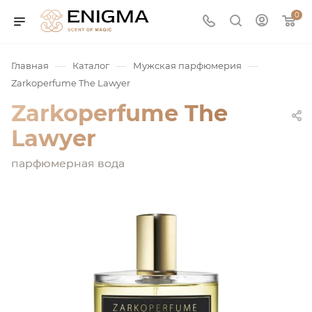
0
—
—
—
Главная
Каталог
Мужская парфюмерия
Zarkoperfume The Lawyer
Zarkoperfume The
Lawyer
парфюмерная вода
юмерия
Service
ая / Нишевая