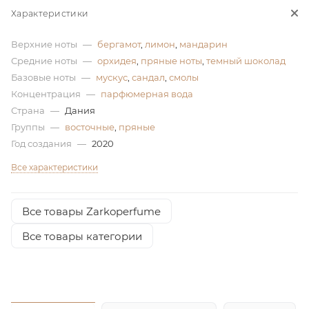
Характеристики
ей
Верхние ноты
—
бергамот
,
лимон
,
мандарин
Средние ноты
—
орхидея
,
пряные ноты
,
темный шоколад
а
Базовые ноты
—
мускус
,
сандал
,
смолы
Концентрация
—
парфюмерная вода
Страна
—
Дания
Группы
—
восточные
,
пряные
Год создания
—
2020
Все характеристики
Все товары Zarkoperfume
Все товары категории