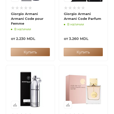
итная
Giorgio Armani
Giorgio Armani
Armani Code pour
Armani Code Parfum
Femme
В наличии
 / Арабская
В наличии
от
2.230 MDL
от
3.260 MDL
Купить
Купить
ый сертификат
даж