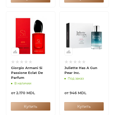
Giorgio Armani Si
Juliette Has A Gun
Passione Eclat De
Pear Inc.
Parfum
Под заказ
В наличии
от
2.170 MDL
от
946 MDL
Купить
Купить