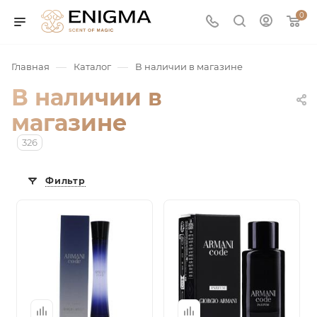
0
—
—
Главная
Каталог
В наличии в магазине
В наличии в
магазине
326
Фильтр
юмерия
Service
ая / Нишевая