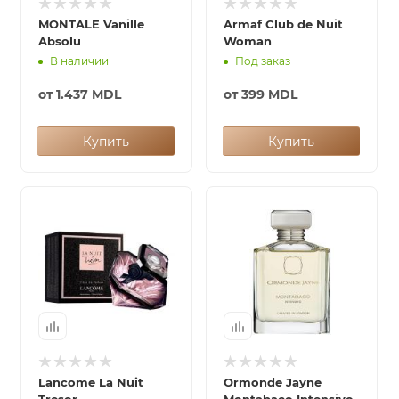
MONTALE Vanille
Armaf Club de Nuit
ей
Absolu
Woman
В наличии
Под заказ
от
1.437 MDL
от
399 MDL
Купить
Купить
Lancome La Nuit
Ormonde Jayne