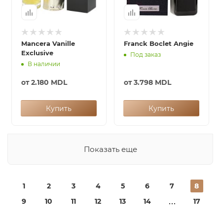
Mancera Vanille
Franck Boclet Angie
Exclusive
Под заказ
В наличии
от
2.180 MDL
от
3.798 MDL
Купить
Купить
Показать еще
1
2
3
4
5
6
7
8
9
10
11
12
13
14
17