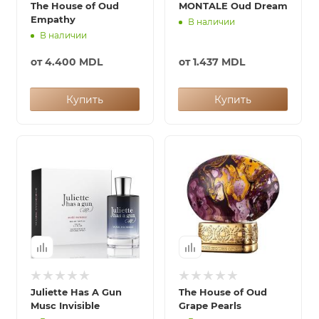
The House of Oud
MONTALE Oud Dream
Empathy
В наличии
ей
В наличии
от
4.400 MDL
от
1.437 MDL
Купить
Купить
Juliette Has A Gun
The House of Oud
Musc Invisible
Grape Pearls