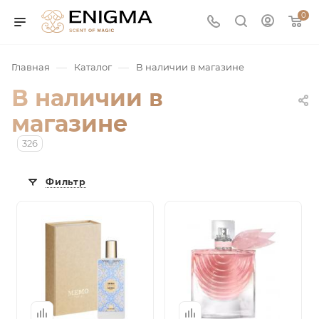
0
—
—
Главная
Каталог
В наличии в магазине
В наличии в
магазине
326
Фильтр
юмерия
Service
ая / Нишевая