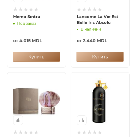
итная
Memo Sintra
Lancome La Vie Est
Belle Iris Absolu
Под заказ
В наличии
 / Арабская
от
4.015 MDL
от
2.440 MDL
Купить
Купить
ый сертификат
даж