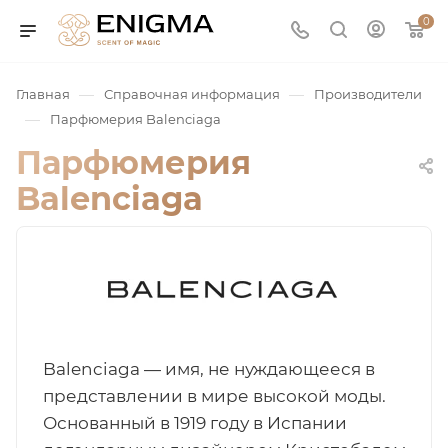
0
—
—
Главная
Справочная информация
Производители
—
Парфюмерия Balenciaga
Парфюмерия
Balenciaga
юмерия
Service
Balenciaga — имя, не нуждающееся в
представлении в мире высокой моды.
ая / Нишевая
Основанный в 1919 году в Испании