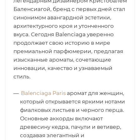
легендарным дизайнером Кристобалем
Баленсиагой, бренд с первых дней стал
итная
синонимом авангардной эстетики,
архитектурного кроя и утонченного
 / Арабская
вкуса. Сегодня Balenciaga уверенно
продолжает свою историю в мире
премиальной парфюмерии, предлагая
изысканные ароматы, сочетающие
инновации, качество и узнаваемый
стиль.
ый сертификат
Balenciaga Paris
аромат для женщин,
который открывается яркими нотами
фиалковых листьев и черного перца.
даж
Основные аккорды включают
древесину кедра, пачули и ветивер,
создавая элегантный и