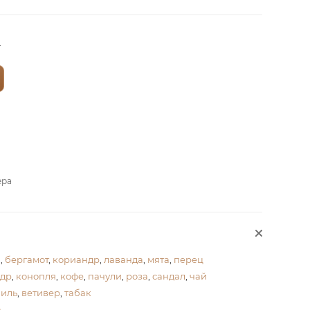
?
ера
,
бергамот
,
кориандр
,
лаванда
,
мята
,
перец
едр
,
конопля
,
кофе
,
пачули
,
роза
,
сандал
,
чай
ниль
,
ветивер
,
табак
а