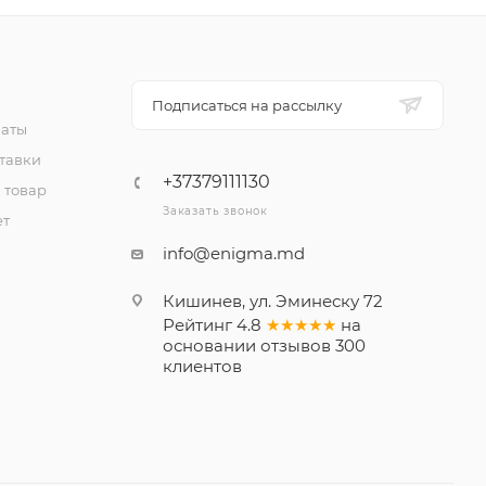
Подписаться на рассылку
латы
тавки
+37379111130
 товар
Заказать звонок
ет
info@enigma.md
Кишинев, ул. Эминеску 72
Рейтинг
4.8
★★★★★
на
основании
отзывов
300
клиентов