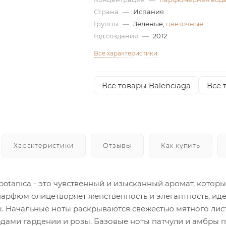
Страна
—
Испания
Группы
—
Зелёные,
цветочные
Год создания
—
2012
Все характеристики
Все товары Balenciaga
Все 
Характеристики
Отзывы
Как купить
abotanica - это чувственный и изысканный аромат, кото
парфюм олицетворяет женственность и элегантность, ид
. Начальные ноты раскрываются свежестью мятного лист
дами гардении и розы. Базовые ноты патчули и амбры п