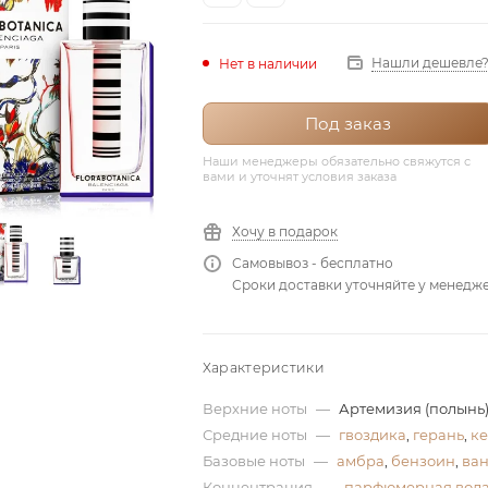
Нашли дешевле
Нет в наличии
Под заказ
Наши менеджеры обязательно свяжутся с
вами и уточнят условия заказа
Хочу в подарок
Самовывоз - бесплатно
Сроки доставки уточняйте у менедж
Характеристики
Верхние ноты
—
Артемизия (полынь)
Средние ноты
—
гвоздика
,
герань
,
к
Базовые ноты
—
амбра
,
бензоин
,
ва
Концентрация
—
парфюмерная вод