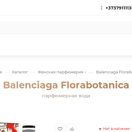
+3737911113
—
—
—
я
Каталог
Женская парфюмерия
Balenciaga Florab
Balenciaga Florabotanica
парфюмерная вода
Нет в наличии