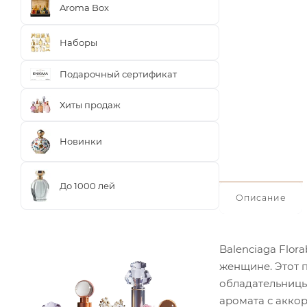
Aroma Box
Наборы
Подарочный сертификат
Хиты продаж
Новинки
До 1000 лей
Описание
Balenciaga Flor
женщине. Этот 
обладательницы
аромата с аккор