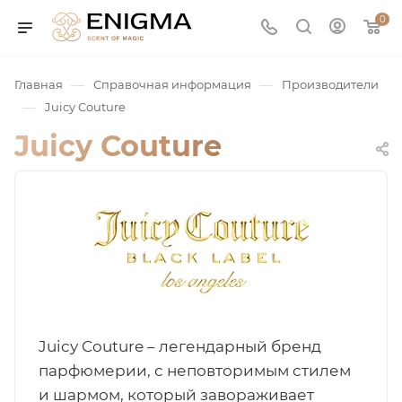
0
—
—
Главная
Справочная информация
Производители
—
Juicy Couture
Juicy Couture
юмерия
Service
Juicy Couture – легендарный бренд
парфюмерии, с неповторимым стилем
ая / Нишевая
и шармом, который завораживает