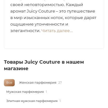
своей неповторимостью. Каждый
итная
аромат Juicy Couture – это путешествие
в мир изысканных ноток, которые дарят
ощущение утонченности и
 / Арабская
элегантности.
Читать далее...
Товары Juicy Couture в нашем
магазине
ый сертификат
Все
Женская парфюмерия
27
даж
Мужская парфюмерия
1
Элитная мужская парфюмерия
1