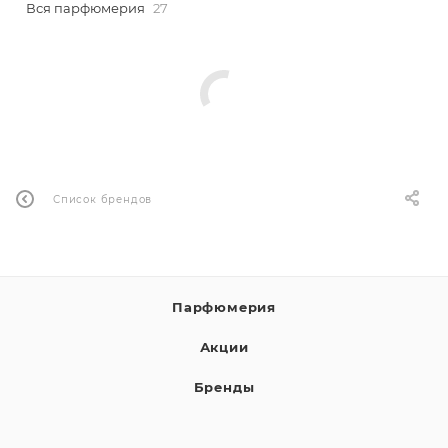
Вся парфюмерия
27
ей
Список брендов
Парфюмерия
Акции
Бренды