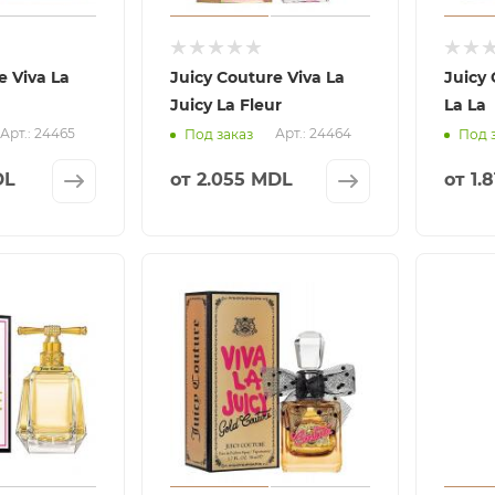
e Viva La
Juicy Couture Viva La
Juicy
Juicy La Fleur
La La
Арт.: 24465
Арт.: 24464
Под заказ
Под 
DL
от
2.055 MDL
от
1.