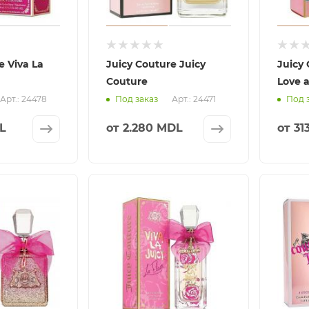
e Viva La
Juicy Couture Juicy
Juicy
Couture
Love 
Арт.: 24478
Арт.: 24471
Под заказ
Под 
DL
от
2.280 MDL
от
31