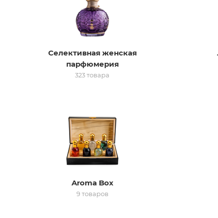
Селективная женская
парфюмерия
323 товара
Aroma Box
9 товаров