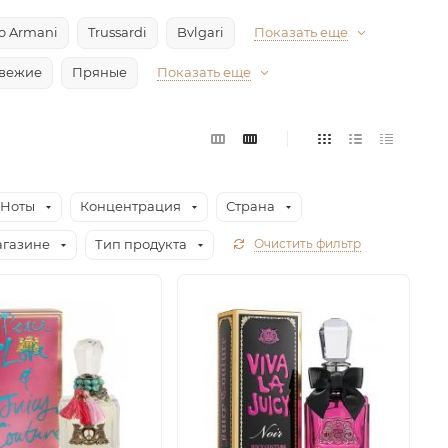
io Armani
Trussardi
Bvlgari
Показать еще
вежие
Пряные
Показать еще
Ноты
Концентрация
Страна
агазине
Тип продукта
Очистить фильтр