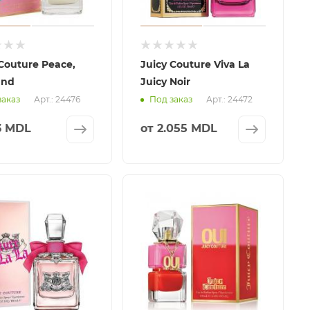
 Couture Peace,
Juicy Couture Viva La
and
Juicy Noir
Арт.: 24476
Арт.: 24472
заказ
Под заказ
3 MDL
от
2.055 MDL