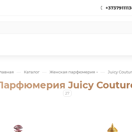
+3737911113
—
—
—
Главная
Каталог
Женская парфюмерия
Juicy Coutu
Парфюмерия Juicy Coutur
27