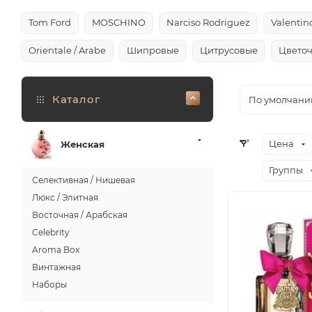
Tom Ford
MOSCHINO
Narciso Rodriguez
Valentin
Orientale / Arabe
Шипровые
Цитрусовые
Цвето
Каталог
По умолчани
Цена
Женская
Группы
Селективная / Нишевая
Люкс / Элитная
Восточная / Арабская
Celebrity
Aroma Box
Винтажная
Наборы