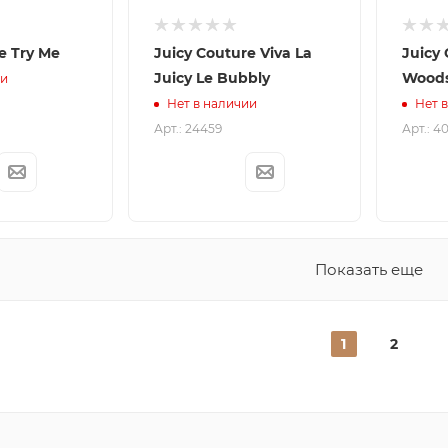
e Try Me
Juicy Couture Viva La
Juicy 
Juicy Le Bubbly
Wood
ии
Нет в наличии
Нет 
Арт.: 24459
Арт.: 4
Показать еще
1
2