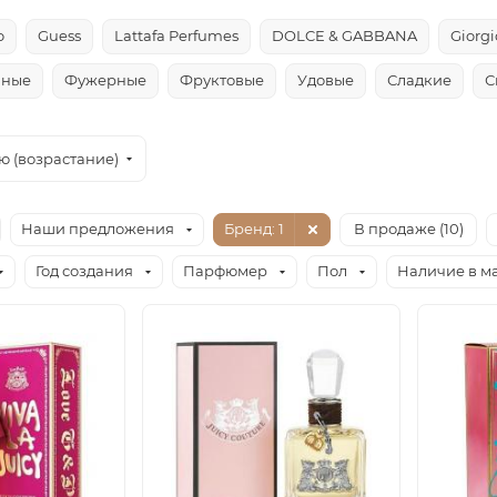
o
Guess
Lattafa Perfumes
DOLCE & GABBANA
Giorg
чные
Фужерные
Фруктовые
Удовые
Сладкие
С
ю (возрастание)
Наши предложения
Бренд
: 1
В продаже (
10
)
Год создания
Парфюмер
Пол
Наличие в м