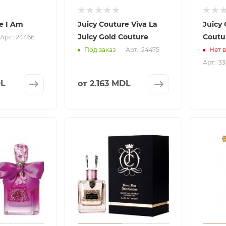
e I Am
Juicy Couture Viva La
Juicy
Juicy Gold Couture
Coutu
Арт.: 24466
Арт.: 24475
Под заказ
Нет 
Арт.: 3
DL
от
2.163 MDL