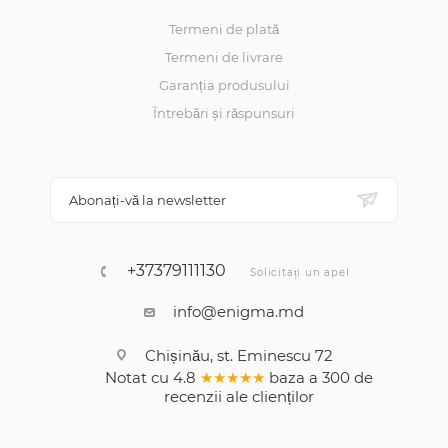
Termeni de plată
Termeni de livrare
Garanția produsului
Întrebări și răspunsuri
Abonați-vă la newsletter
+37379111130
Solicitați un apel
info@enigma.md
Chișinău, st. Eminescu 72
Notat cu
4.8
★★★★★
baza a
300
de
recenzii
ale clienților