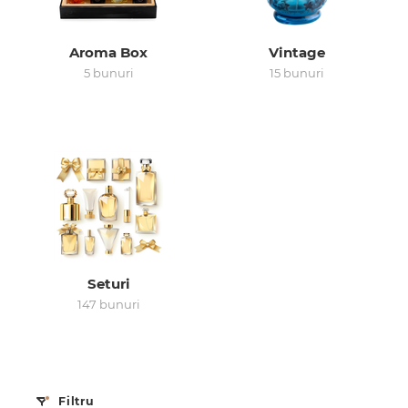
0 de lei
Aroma Box
Vintage
5 bunuri
15 bunuri
Seturi
147 bunuri
Filtru