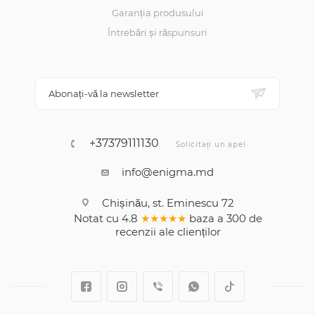
Garanția produsului
Întrebări și răspunsuri
Abonați-vă la newsletter
+37379111130
Solicitați un apel
info@enigma.md
Chișinău, st. Eminescu 72
Notat cu
4.8
★★★★★
baza a
300
de
recenzii
ale clienților