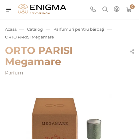
0
—
—
—
Acasă
Catalog
Parfumuri pentru bărbați
ORTO PARISI Megamare
ORTO PARISI
Megamare
Parfum
umurile
Service
ișă