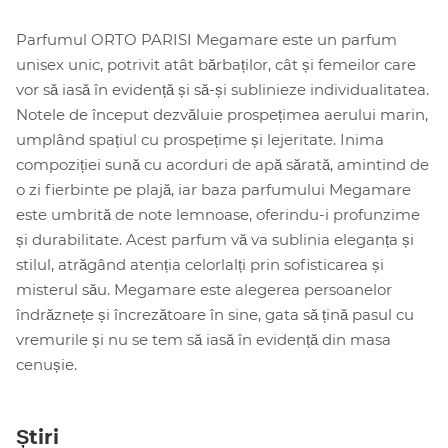
Parfumul ORTO PARISI Megamare este un parfum
unisex unic, potrivit atât bărbaților, cât și femeilor care
vor să iasă în evidență și să-și sublinieze individualitatea.
Notele de început dezvăluie prospețimea aerului marin,
umplând spațiul cu prospețime și lejeritate. Inima
compoziției sună cu acorduri de apă sărată, amintind de
o zi fierbinte pe plajă, iar baza parfumului Megamare
este umbrită de note lemnoase, oferindu-i profunzime
și durabilitate. Acest parfum vă va sublinia eleganța și
stilul, atrăgând atenția celorlalți prin sofisticarea și
misterul său. Megamare este alegerea persoanelor
îndrăznețe și încrezătoare în sine, gata să țină pasul cu
vremurile și nu se tem să iasă în evidență din masa
cenușie.
Știri