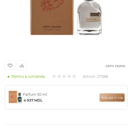
Arab
Articol:
27588
Pentru a comanda
cadou
Parfum 50 ml
Adaugă in coş
4 937
MDL
ine vândute
i