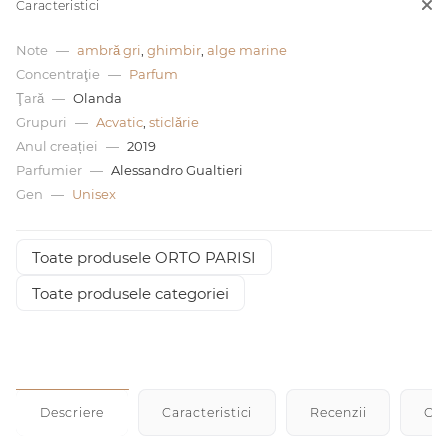
Caracteristici
0 de lei
Note
—
ambră gri
,
ghimbir
,
alge marine
Concentraţie
—
Parfum
Ţară
—
Olanda
Grupuri
—
Acvatic
,
sticlărie
Anul creației
—
2019
Parfumier
—
Alessandro Gualtieri
Gen
—
Unisex
Toate produsele ORTO PARISI
Toate produsele categoriei
Descriere
Caracteristici
Recenzii
Cu