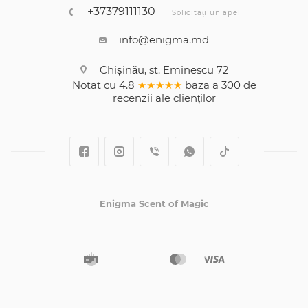
+37379111130
Solicitați un apel
info@enigma.md
Chișinău, st. Eminescu 72
Notat cu
4.8
★★★★★
baza a
300
de
recenzii
ale clienților
Enigma Scent of Magic