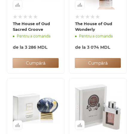
The House of Oud
The House of Oud
Sacred Groove
Wonderly
Arab
Pentru a comanda
Pentru a comanda
de la
3 286 MDL
de la
3 074 MDL
Cumpără
Cumpără
cadou
ine vândute
i