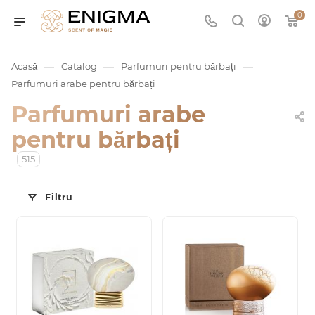
0
—
—
—
Acasă
Catalog
Parfumuri pentru bărbați
Parfumuri arabe pentru bărbați
Parfumuri arabe
pentru bărbați
515
Filtru
umurile
Service
ișă