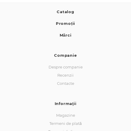
Catalog
Promoții
Mărci
Companie
Despre companie
Recenzii
Contacte
Informaţii
Magazine
Termeni de plată