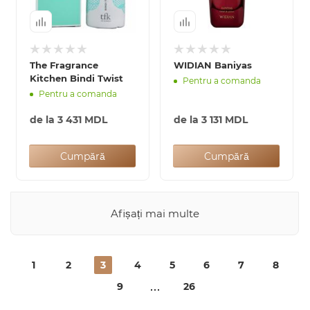
The Fragrance
WIDIAN Baniyas
Kitchen Bindi Twist
Pentru a comanda
Pentru a comanda
de la
3 431 MDL
de la
3 131 MDL
Cumpără
Cumpără
Afișați mai multe
1
2
3
4
5
6
7
8
9
26