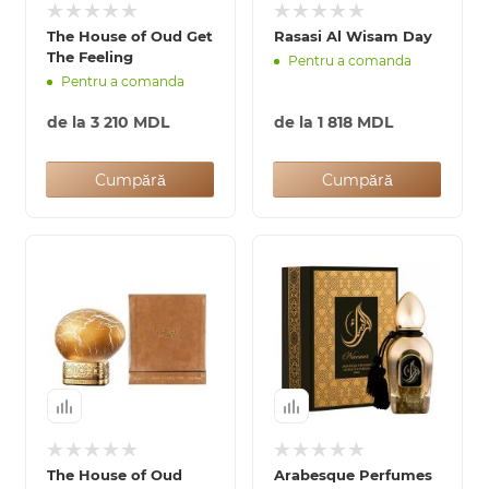
The House of Oud Get
Rasasi Al Wisam Day
0 de lei
The Feeling
Pentru a comanda
Pentru a comanda
de la
3 210 MDL
de la
1 818 MDL
Cumpără
Cumpără
The House of Oud
Arabesque Perfumes