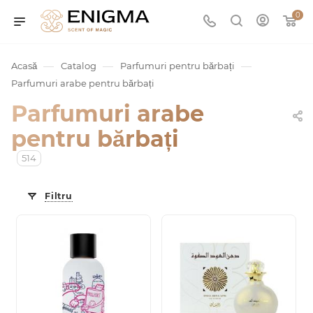
0
—
—
—
Acasă
Catalog
Parfumuri pentru bărbați
Parfumuri arabe pentru bărbați
Parfumuri arabe
pentru bărbați
514
Filtru
umurile
Service
ișă