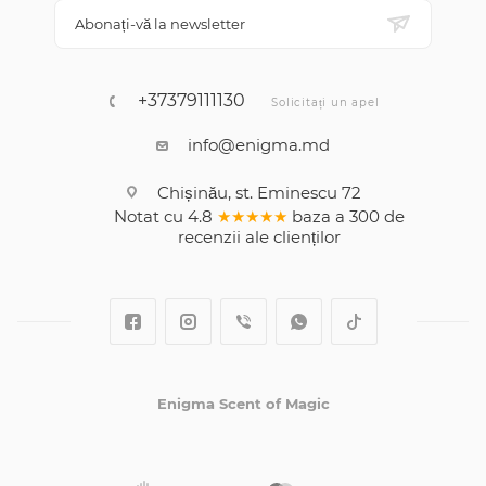
Abonați-vă la newsletter
+37379111130
Solicitați un apel
info@enigma.md
Chișinău, st. Eminescu 72
Notat cu
4.8
★★★★★
baza a
300
de
recenzii
ale clienților
Enigma Scent of Magic