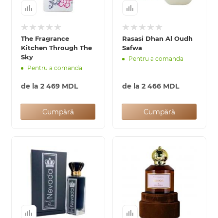
The Fragrance
Rasasi Dhan Al Oudh
Kitchen Through The
Safwa
Arab
Sky
Pentru a comanda
Pentru a comanda
de la
2 469 MDL
de la
2 466 MDL
Cumpără
Cumpără
cadou
ine vândute
i