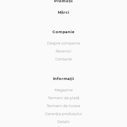
Promoții
Mărci
Companie
Despre companie
Recenzii
Contacte
Informaţii
Magazine
Termeni de plată
Termeni de livrare
Garanția produsului
Detalii