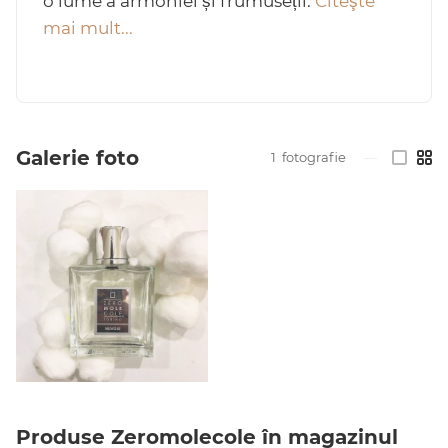
o lume a armoniei și frumuseții.
Citeşte
mai mult...
Arab
Galerie foto
1
fotografie
—
cadou
ine vândute
i
Produse Zeromolecole în magazinul