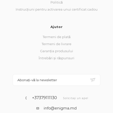
Politică
Instrucțiuni pentru activarea unui certificat cadou
Ajutor
Termeni de plată
Termeni de livrare
Garanția produsului
Întrebări și răspunsuri
Abonați-vă la newsletter
+37379111130
Solicitați un apel
info@enigma.md