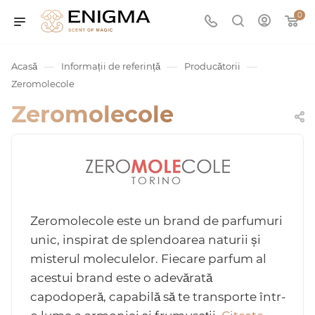
0
—
—
—
Acasă
Informații de referință
Producătorii
Zeromolecole
Zeromolecole
umurile
Zeromolecole este un brand de parfumuri
unic, inspirat de splendoarea naturii și
Service
misterul moleculelor. Fiecare parfum al
acestui brand este o adevărată
ișă
capodoperă, capabilă să te transporte într-