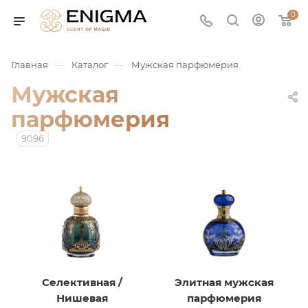
0
—
—
Главная
Каталог
Мужская парфюмерия
Мужская
парфюмерия
9096
юмерия
Service
Селективная /
Элитная мужская
ая / Нишевая
Нишевая
парфюмерия