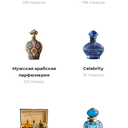
239 товаров
786 товаров
итная
 / Арабская
Мужская арабская
Celebrity
парфюмерия
56 товаров
622 товара
ый сертификат
даж