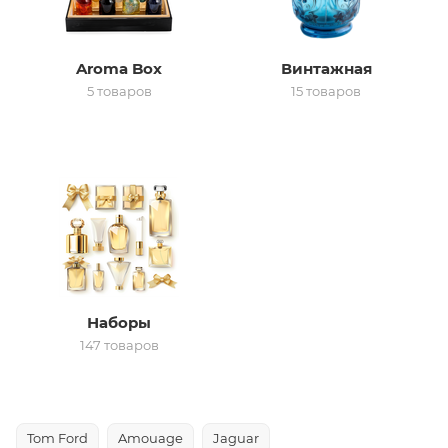
ей
Aroma Box
Винтажная
5 товаров
15 товаров
а
Наборы
147 товаров
Tom Ford
Amouage
Jaguar