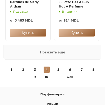
Parfums de Marly
Juliette Has A Gun
Althair
Not A Perfume
Под заказ
В наличии
от
5.483 MDL
от
824 MDL
Купить
Купить
Показать еще
1
2
3
4
5
6
7
8
9
10
455
Парфюмерия
Акции