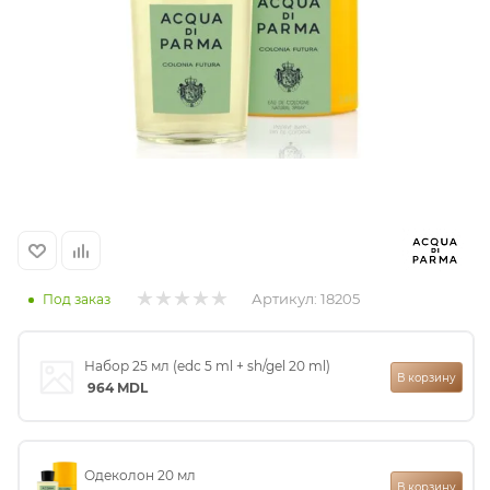
итная
 / Арабская
Артикул:
18205
Под заказ
ый сертификат
Набор 25 мл (edc 5 ml + sh/gel 20 ml)
В корзину
даж
964
MDL
Одеколон 20 мл
В корзину