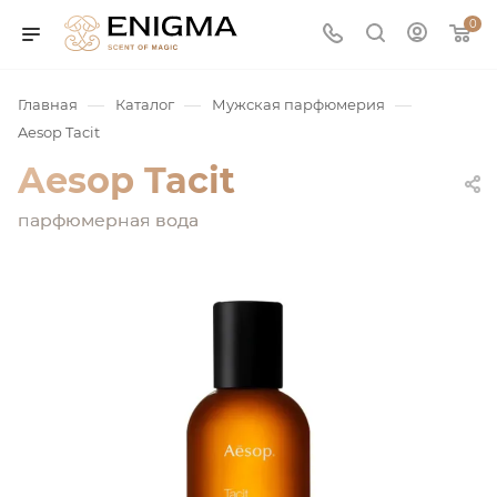
0
—
—
—
Главная
Каталог
Мужская парфюмерия
Aesop Tacit
Aesop Tacit
парфюмерная вода
юмерия
Service
ая / Нишевая