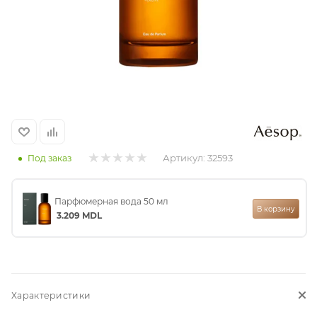
итная
 / Арабская
Артикул:
32593
Под заказ
Парфюмерная вода 50 мл
ый сертификат
В корзину
3.209
MDL
даж
Характеристики