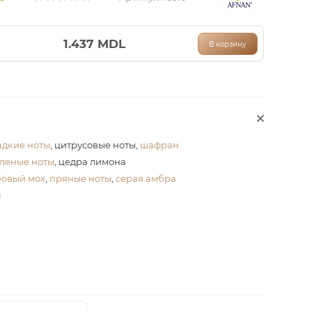
1.437
MDL
В корзину
адкие ноты
, цитрусовые ноты,
шафран
леные ноты
, цедра лимона
бовый мох
,
пряные ноты
,
серая амбра
а