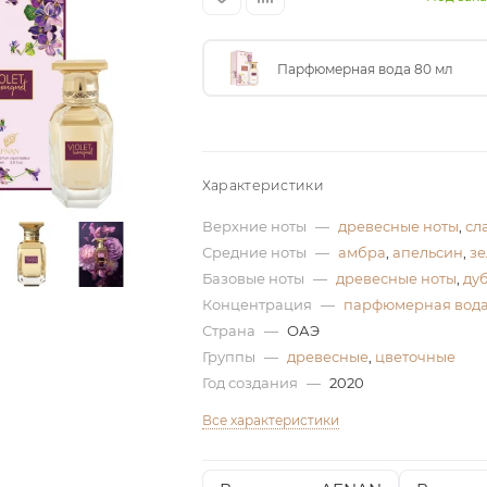
Парфюмерная вода 80 мл
Характеристики
Верхние ноты
—
древесные ноты
,
сл
Средние ноты
—
амбра
,
апельсин
,
зе
Базовые ноты
—
древесные ноты
,
ду
Концентрация
—
парфюмерная вод
Страна
—
ОАЭ
Группы
—
древесные
,
цветочные
Год создания
—
2020
Все характеристики