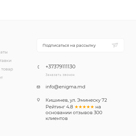
Подписаться на рассылку
латы
тавки
+37379111130
 товар
Заказать звонок
ет
info@enigma.md
Кишинев, ул. Эминеску 72
Рейтинг
4.8
★★★★★
на
основании
отзывов
300
клиентов