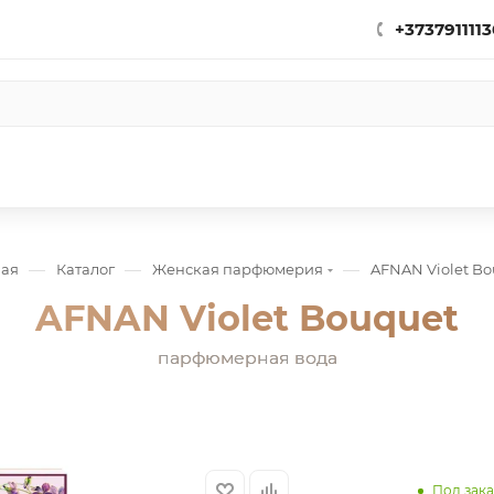
+3737911113
—
—
—
ная
Каталог
Женская парфюмерия
AFNAN Violet Bo
AFNAN Violet Bouquet
парфюмерная вода
Под зака