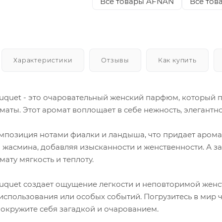
Все товары AFNAN
Все тов
Характеристики
Отзывы
Как купить
ouquet - это очаровательный женский парфюм, который
аты. Этот аромат воплощает в себе нежность, элегантно
позиция нотами фиалки и ландыша, что придает аромату
 жасмина, добавляя изысканности и женственности. А з
ату мягкость и теплоту.
ouquet создает ощущение легкости и неповторимой женс
использования или особых событий. Погрузитесь в мир
и окружите себя загадкой и очарованием.