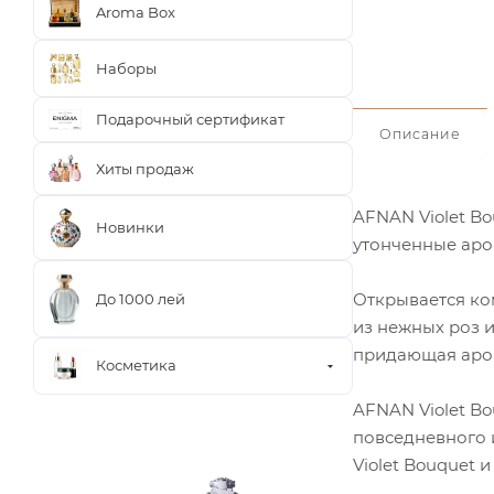
Aroma Box
Наборы
Подарочный сертификат
Описание
Хиты продаж
AFNAN Violet B
Новинки
утонченные аром
Открывается ком
До 1000 лей
из нежных роз и
придающая аром
Косметика
AFNAN Violet B
повседневного 
Violet Bouquet 