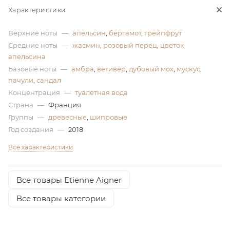
Характеристики
ей
Верхние ноты
—
апельсин
,
бергамот
,
грейпфрут
Средние ноты
—
жасмин
,
розовый перец
,
цветок
а
апельсина
Базовые ноты
—
амбра
,
ветивер
,
дубовый мох
,
мускус
,
пачули
,
сандал
Концентрация
—
туалетная вода
Страна
—
Франция
Группы
—
древесные
,
шипровые
Год создания
—
2018
Все характеристики
Все товары Etienne Aigner
Все товары категории