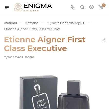
0
—
—
—
Главная
Каталог
Мужская парфюмерия
Etienne Aigner First Class Executive
Etienne Aigner First
Class Executive
туалетная вода
юмерия
Service
ая / Нишевая