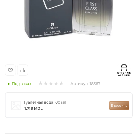
итная
 / Арабская
Артикул:
18367
Под заказ
ый сертификат
Туалетная вода 100 мл
В корзину
даж
1.718
MDL